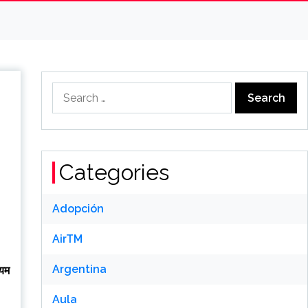
Search
for:
Categories
Adopción
AirTM
Argentina
्यम
Aula