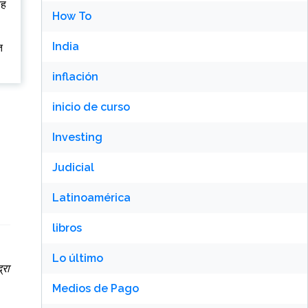
यह
How To
India
त
inflación
inicio de curso
Investing
Judicial
Latinoamérica
libros
Lo último
्रा
Medios de Pago