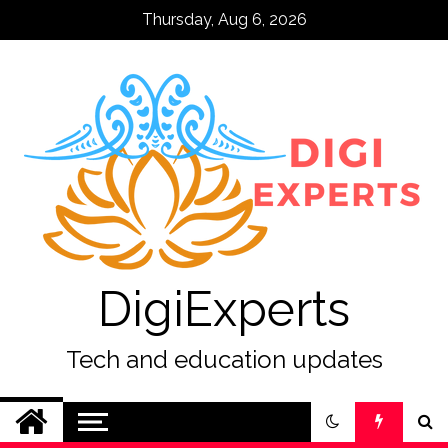
Skip
Thursday, Aug 6, 2026
to
content
DigiExperts
Tech and education updates