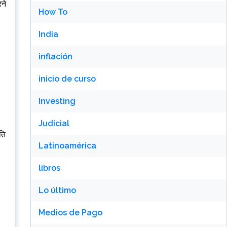
ने
How To
India
inflación
inicio de curso
Investing
Judicial
ति
Latinoamérica
libros
Lo último
Medios de Pago