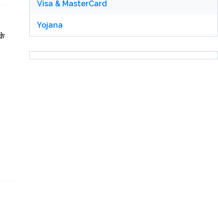
Visa & MasterCard
Yojana
के