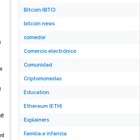
Bitcoin (BTC)
bitcoin news
comedor
ै।
Comercio electrónico
Comunidad
णय
Criptomonedas
ा
Education
Ethereum (ETH)
ाली
Explainers
Familia e infancia
र्य