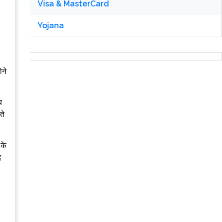
Visa & MasterCard
Yojana
ोने
य
ते
 के
द