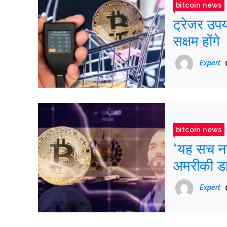
bitcoin news
ट्रेजर उपय
सक्षम होंगे
Expert
bitcoin news
“यह सच नह
अमरीकी ड
Expert