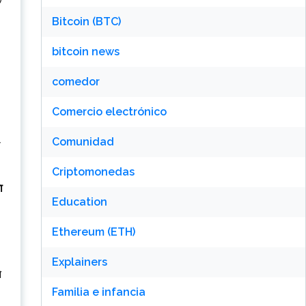
Bitcoin (BTC)
bitcoin news
comedor
Comercio electrónico
Comunidad
ी
Criptomonedas
ा
Education
Ethereum (ETH)
Explainers
े
Familia e infancia