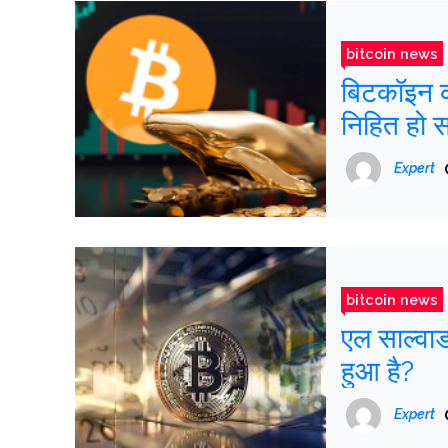
bitcoin news
बिटकॉइन कब खरीदें या ब
निहित हो 
Expert
bitcoin news
एल साल्वाड
हुआ है?
Expert