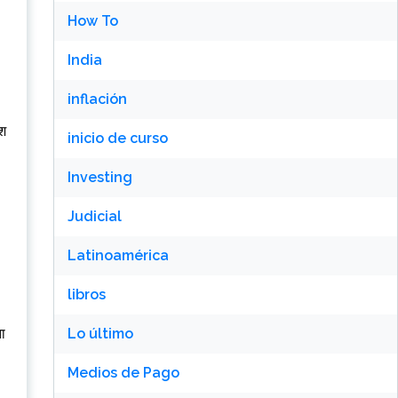
How To
India
inflación
ैश
inicio de curso
Investing
Judicial
Latinoamérica
libros
ता
Lo último
Medios de Pago