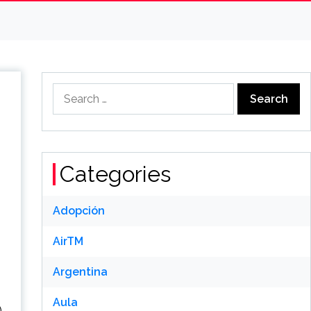
Search
for:
Categories
Adopción
AirTM
Argentina
Aula
)