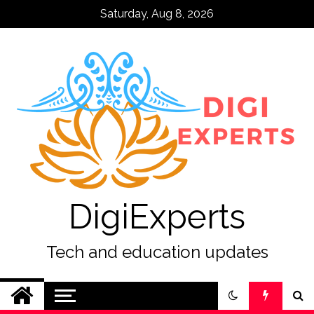
Skip
Saturday, Aug 8, 2026
to
content
DigiExperts
Tech and education updates