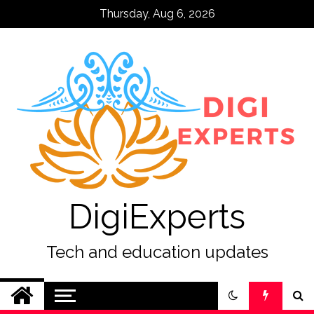
Skip
Thursday, Aug 6, 2026
to
content
DigiExperts
Tech and education updates