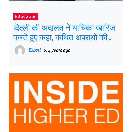
Education
दिल्ली की अदालत ने याचिका खारिज
करते हुए कहा, कथित अपराधों की
गंभीरता के आधार पर जमानत नहीं दी
Expert
4 years ago
जा सकती