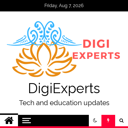
Skip
Friday, Aug 7, 2026
to
content
DigiExperts
Tech and education updates