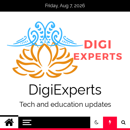
Skip
Friday, Aug 7, 2026
to
content
DigiExperts
Tech and education updates