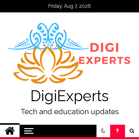
Skip
Friday, Aug 7, 2026
to
content
DigiExperts
Tech and education updates