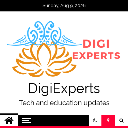
Skip
Sunday, Aug 9, 2026
to
content
DigiExperts
Tech and education updates