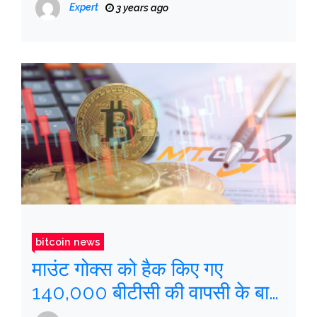
Expert
3 years ago
bitcoin news
माउंट गोक्स को हैक किए गए
140,000 बीटीसी की वापसी के बाद
बिटकॉइन की कीमत गिर सकती है