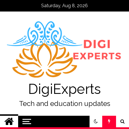
Skip
Saturday, Aug 8, 2026
to
content
DigiExperts
Tech and education updates