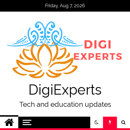
Skip
Friday, Aug 7, 2026
to
content
DigiExperts
Tech and education updates