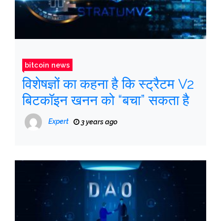
bitcoin news
विशेषज्ञों का कहना है कि स्ट्रैटम V2
बिटकॉइन खनन को “बचा” सकता है
Expert
3 years ago