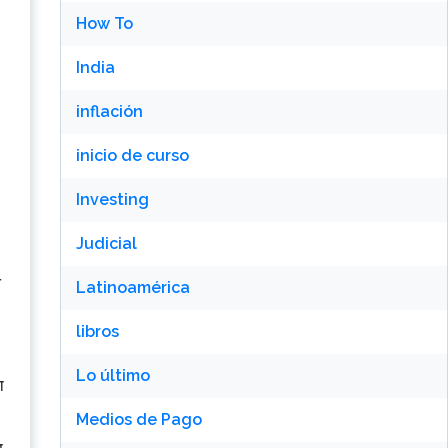
How To
India
inflación
inicio de curso
Investing
Judicial
त
Latinoamérica
libros
Lo último
ा
Medios de Pago