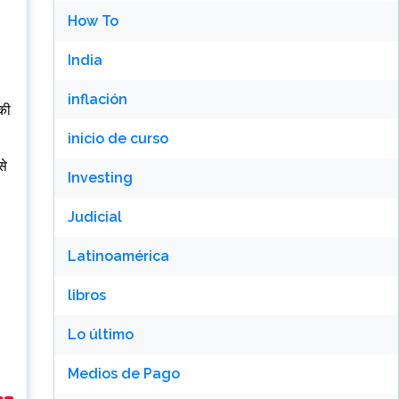
How To
India
inflación
की
inicio de curso
से
Investing
Judicial
Latinoamérica
libros
Lo último
Medios de Pago