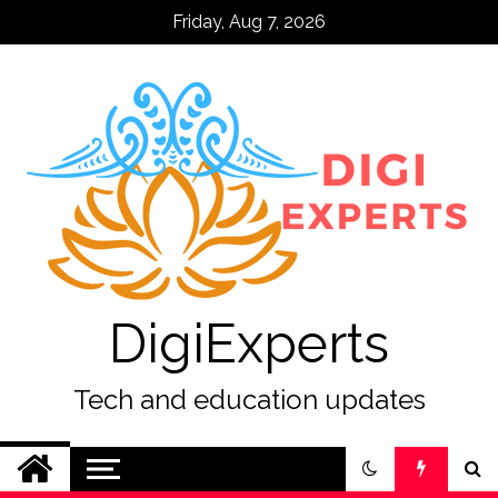
Skip
Friday, Aug 7, 2026
to
content
DigiExperts
Tech and education updates