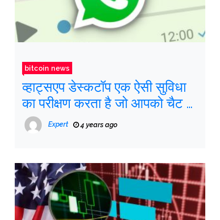
bitcoin news
व्हाट्सएप डेस्कटॉप एक ऐसी सुविधा
का परीक्षण करता है जो आपको चैट के
बाहर भी ऑडियो सुनने की अनुमति
Expert
4 years ago
देता है