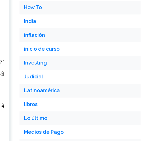
How To
India
inflación
inicio de curso
ै?”
Investing
ोदी
Judicial
Latinoamérica
libros
में
Lo último
Medios de Pago