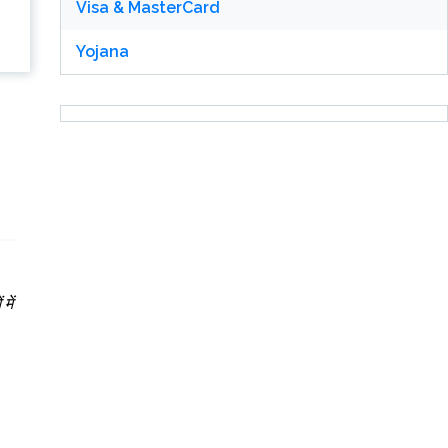
Visa & MasterCard
Yojana
में