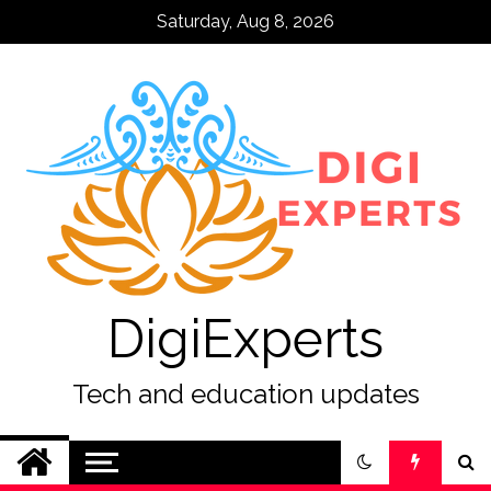
Skip
Saturday, Aug 8, 2026
to
content
DigiExperts
Tech and education updates