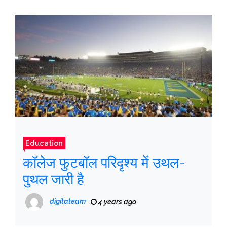
Education
कॉलेज फुटबॉल परिदृश्य में उथल-
पुथल जारी है
digitateam
4 years ago