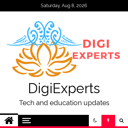
Skip
Saturday, Aug 8, 2026
to
content
DigiExperts
Tech and education updates