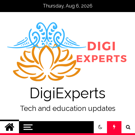
Skip
Thursday, Aug 6, 2026
to
content
DigiExperts
Tech and education updates