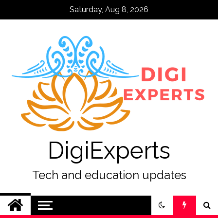
Skip
Saturday, Aug 8, 2026
to
content
DigiExperts
Tech and education updates