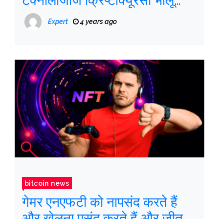
टेक्नोलॉजीज क्रिप्टोक्यूरेंसी भालू
बाजार में जीवित रहती है
Expert
4 years ago
bitcoin news
गेमर एनएफटी को नापसंद करते हैं
और खेलना पसंद करते हैं और जीतना