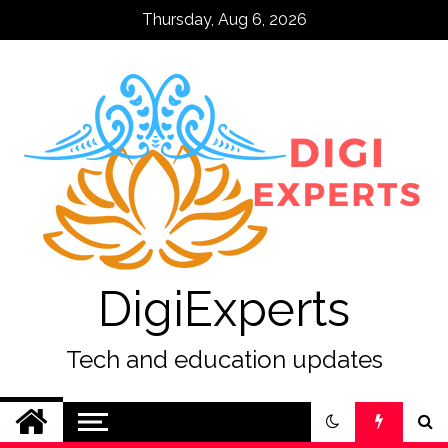
Skip
Thursday, Aug 6, 2026
to
content
DigiExperts
Tech and education updates