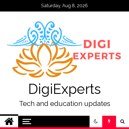
Skip
Saturday, Aug 8, 2026
to
content
DigiExperts
Tech and education updates