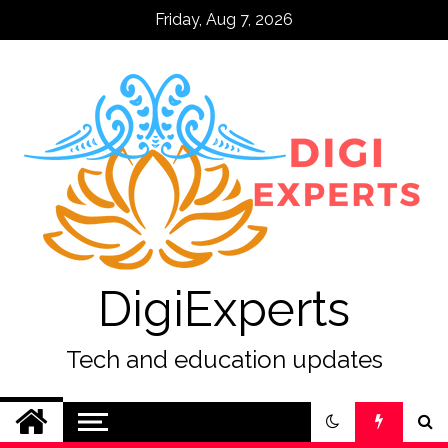
Skip
Friday, Aug 7, 2026
to
content
DigiExperts
Tech and education updates