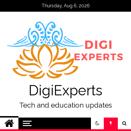
Skip
Thursday, Aug 6, 2026
to
content
DigiExperts
Tech and education updates