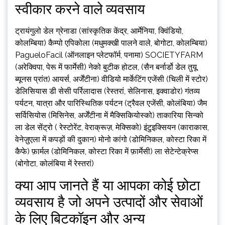
स्वीकार करने वाले व्यवसाय
ट्रायंगुलो डेल ग्रेनाडा (सांस्कृतिक केंद्र, आर्मेनिया, क्विंडियो,
कोलम्बिया) कैम्पो एपिकोला (मधुमक्खी पालने वाले, बोगोटा, कोलम्बिया)
PagueloFacil (ऑनलाइन प्लेटफॉर्म, पनामा) SOCIETYFARM
(अरेक्विपा, पेरू में फार्मेसी) नेको बुटीक होटल, (सैन बर्नार्डो डेल तुयू,
ब्यूनस प्रांत) आयर्स, अर्जेंटीना) वीडियो मार्केटिंग एजेंसी (चिली में स्टोर)
डेलिसियास डी सेसी पर्रिलादास (रेस्तरां, सेलिनास, इक्वाडोर) गंतव्य
पर्यटन, यात्रा और पारिस्थितिक पर्यटन (ट्रैवल एजेंसी, कोलंबिया) जैम
सर्विसियोस (मिसिनेस, अर्जेंटीना में मैक्सिकियोस्को) ताकारिया सिन्को
ला डेल सेंट्रो ( रेस्टोरेंट, वेराक्रूज़, मेक्सिको) इंटुइक्सियन (काराकास,
वेनेज़ुएला में कपड़ों की दुकान) मोनो कांगो (डोमिनिकल, कोस्टा रिका में
कैफे) फ़ार्मल (डोमिनिकल, कोस्टा रिका में फ़ार्मेसी) ला सेटेन्टेक्रेप्स
(बोगोटा, कोलंबिया में रेस्तरां)
क्या आप जानते हैं या आपका कोई छोटा
व्यवसाय है जो अपने उत्पादों और सेवाओं
के लिए बिटकॉइन और अन्य