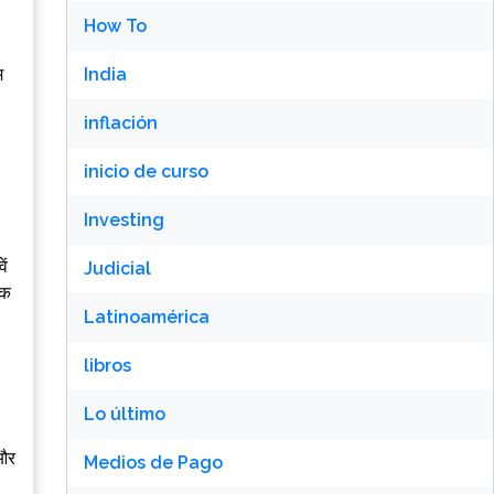
How To
म
India
inflación
inicio de curso
Investing
ें
Judicial
मक
Latinoamérica
libros
Lo último
 और
Medios de Pago