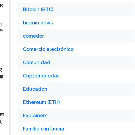
घर
Bitcoin (BTC)
bitcoin news
ता
ती
comedor
Comercio electrónico
Comunidad
िए
Criptomonedas
दा
Education
Ethereum (ETH)
टता
Explainers
ं,
Familia e infancia