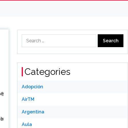
Search
for:
Categories
Adopción
पनी
AirTM
Argentina
 के
Aula