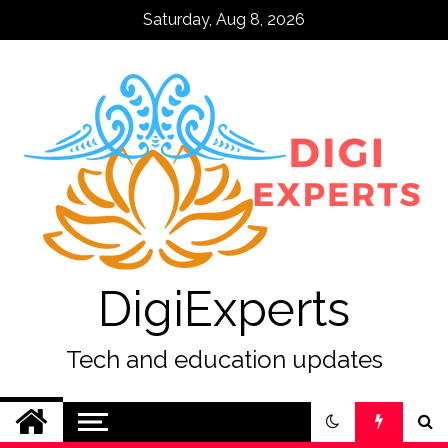
Skip
Saturday, Aug 8, 2026
to
content
DigiExperts
Tech and education updates