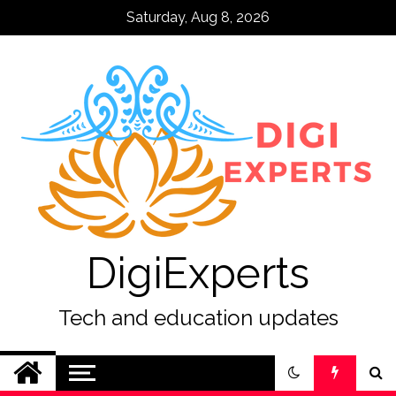
Skip
Saturday, Aug 8, 2026
to
content
DigiExperts
Tech and education updates