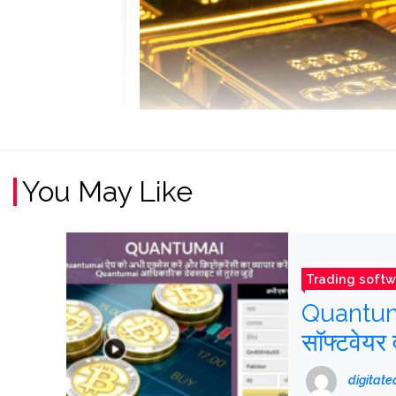
You May Like
Trading softw
QuantumAI
सॉफ्टवेयर 
digitat