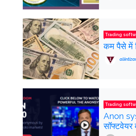
Trading softw
कम पैसे में
aliintiza
Trading softw
Anon syst
सॉफ्टवेयर 