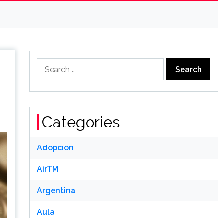
Search
for:
Categories
Adopción
AirTM
Argentina
Aula