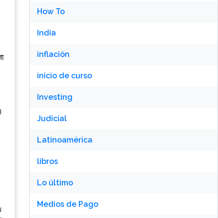
How To
India
inflación
ना
inicio de curso
Investing
।
Judicial
Latinoamérica
libros
Lo último
Medios de Pago
क