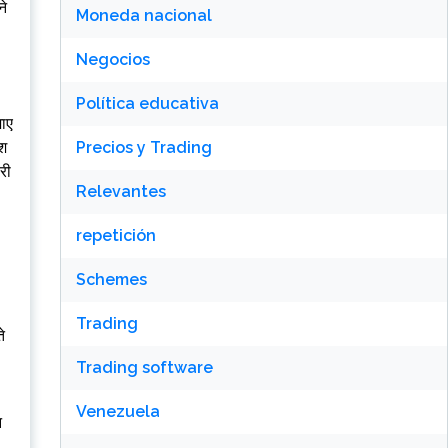
ने
Moneda nacional
Negocios
Política educativa
जाए
ेश
Precios y Trading
री
Relevantes
repetición
Schemes
Trading
े
Trading software
Venezuela
न