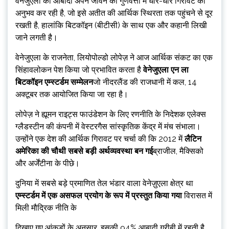
वेनेजुएला की आबादी अपने जीवन की गुणवत्ता में धीरे-धीरे गिरावट का
अनुभव कर रही है, जो इसे अतीत की आर्थिक स्थिरता तक पहुंचने से दूर
रखती है, हालांकि बिटकॉइन (बीटीसी) के साथ एक और कहानी लिखी
जाने लगती है।
वेनेजुएला के राजनेता, लियोपोल्डो लोपेज़ ने आज आर्थिक संकट का एक
सिंहावलोकन पेश किया जो प्रभावित करता है
वेनेजुएला एन ला
बिटकॉइन एम्स्टर्डम सम्मेलन
जो नीदरलैंड की राजधानी में कल, 14
अक्टूबर तक आयोजित किया जा रहा है।
लोपेज़ ने ह्यूमन राइट्स फाउंडेशन के लिए रणनीति के निदेशक एलेक्स
ग्लैडस्टीन की कंपनी में वेस्टरगैस सांस्कृतिक केंद्र में मंच संभाला।
उन्होंने एक देश की आर्थिक गिरावट पर चर्चा की कि 2012 में
लैटिन
अमेरिका की चौथी सबसे बड़ी अर्थव्यवस्था बन गई
ब्राजील, मैक्सिको
और अर्जेंटीना के पीछे।
दुनिया में सबसे बड़े प्रमाणित तेल भंडार वाला वेनेज़ुएला क्षेत्र था
एम्स्टर्डम में एक असफल प्रयोग के रूप में प्रस्तुत किया गया
विरासत में
मिली मौद्रिक नीति के
दिखाए गए आंकड़ों के अनुसार, इसकी 94% आबादी गरीबी में रहती है