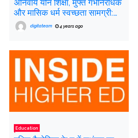
अनिवार्य यौन शिक्षा, मुफ्त गर्भनिरोधक
और मासिक धर्म स्वच्छता सामग्री:
गर्भपात कानून और शिक्षा
digitateam
4 years ago
Education