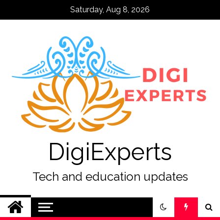
Skip
Saturday, Aug 8, 2026
to
content
DigiExperts
Tech and education updates