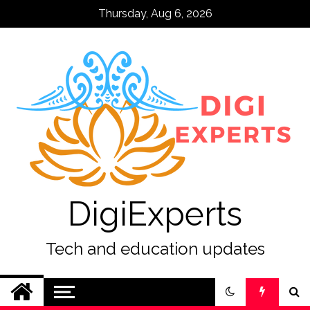
Skip
Thursday, Aug 6, 2026
to
content
DigiExperts
Tech and education updates