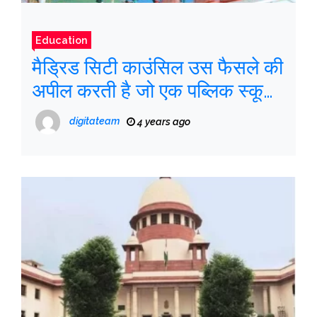
Education
मैड्रिड सिटी काउंसिल उस फैसले की
अपील करती है जो एक पब्लिक स्कूल
के बगल में एक औद्योगिक रसोई के
digitateam
4 years ago
लिए लाइसेंस रद्द करता है