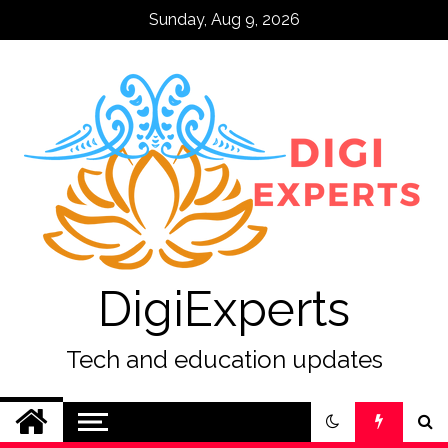
Skip
Sunday, Aug 9, 2026
to
content
DigiExperts
Tech and education updates