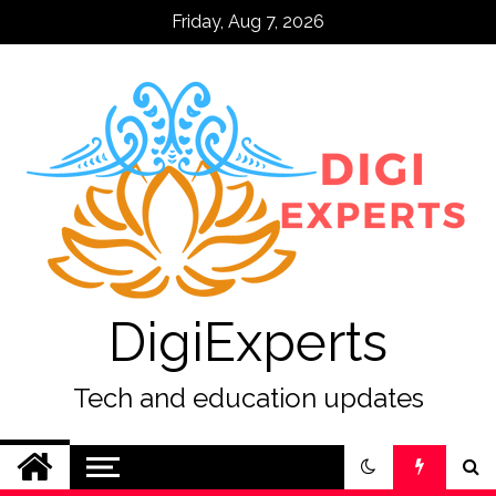
Skip
Friday, Aug 7, 2026
to
content
DigiExperts
Tech and education updates