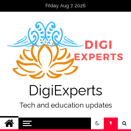
Skip
Friday, Aug 7, 2026
to
content
DigiExperts
Tech and education updates