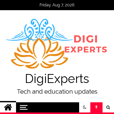
Skip
Friday, Aug 7, 2026
to
content
DigiExperts
Tech and education updates