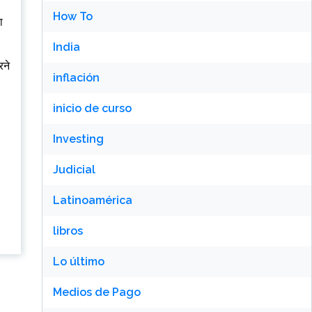
How To
ा
India
रने
inflación
inicio de curso
Investing
Judicial
Latinoamérica
libros
Lo último
Medios de Pago