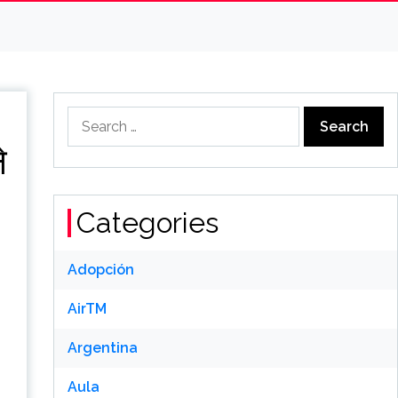
Search
for:
े
Categories
Adopción
AirTM
Argentina
Aula