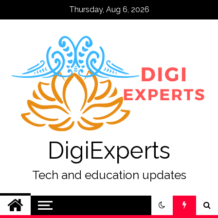
Skip
Thursday, Aug 6, 2026
to
content
DigiExperts
Tech and education updates