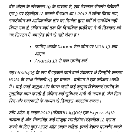
वंश ओएस के संस्करण 19 के माध्यम से, एक डेवलपर सैमसंग गैलेक्सी
एस 3 पर एंड्रॉइड 12 चलाने में सक्षम था। 2012 में लॉन्च किया गया,
स्मार्टफोन को आधिकारिक तौर पर निर्माता द्वारा वर्षों से समर्थित नहीं
किया गया है, लेकिन यहां तक कि दिनांकित हार्डवेयर ने भी डिवाइस को
नए सिस्टम में अपग्रेड होने से नहीं रोका है।
जानिए आपके Xiaomi सेल फोन पर MIUI 13 कब
आएगा
Android 13 से क्या उम्मीद करें
यह html6405 के रूप में पहचाने जाने वाले डेवलपर थे जिन्होंने कस्टम
ROM के साथ गैलेक्सी S3 बूट बनाया - वर्तमान में एक परीक्षण अवधि
में। वाई-फाई, ब्लूटूथ और कैमरा जैसी कई प्रमुख विशेषताएं उम्मीद के
मुताबिक काम करती हैं, लेकिन कई सुविधाएं अभी भी गायब हैं, जैसे सिम
पिन और एनएफसी के माध्यम से डिवाइस अनलॉक करना।
टॉप-ऑफ़-द-लाइन 2012 (मॉडल IG-I9300) एक Exynos 4412
चलाता है और, निस्संदेह, कई मौजूदा स्मार्टफ़ोन (एंड्रॉइड 12 प्राप्त
करने के लिए कुछ आउट ऑफ़ लाइन सहित) इससे बेहतर प्रदर्शन करते