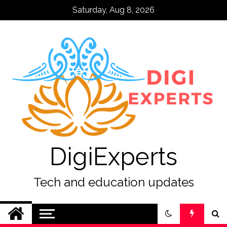
Skip
Saturday, Aug 8, 2026
to
content
DigiExperts
Tech and education updates