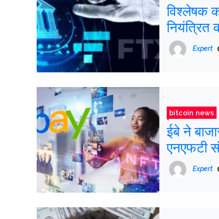
विश्लेषक क
नियंत्रित 
Expert
bitcoin news
ईबे ने बाज
एनएफटी सं
Expert