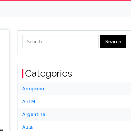
Search
for:
Categories
Adopción
AirTM
Argentina
Aula
भव