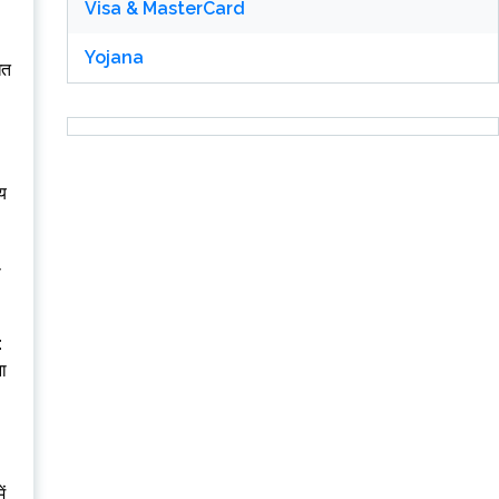
Visa & MasterCard
Yojana
ित
्य
े
:
ना
ं