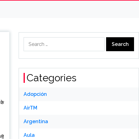
Search
for:
Categories
Adopción
 के
AirTM
Argentina
Aula
पनी