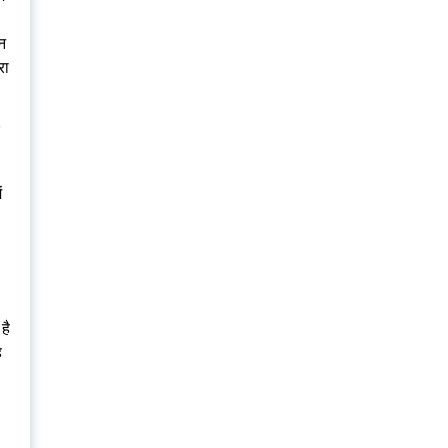
न
रा
ं
है
ह