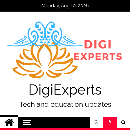
Skip
Monday, Aug 10, 2026
to
content
DigiExperts
Tech and education updates