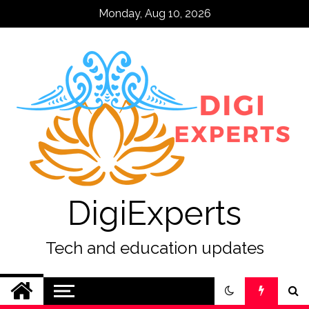
Skip
Monday, Aug 10, 2026
to
content
DigiExperts
Tech and education updates