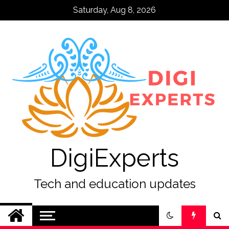
Skip
Saturday, Aug 8, 2026
to
content
DigiExperts
Tech and education updates