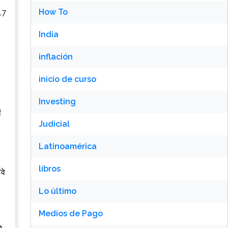
How To
17
India
inflación
inicio de curso
Investing
ं
Judicial
Latinoamérica
libros
वे
Lo último
Medios de Pago