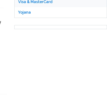
Visa & MasterCard
Yojana
ं