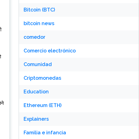
Bitcoin (BTC)
bitcoin news
ी
comedor
Comercio electrónico
ो
Comunidad
Criptomonedas
Education
जने
Ethereum (ETH)
Explainers
Familia e infancia