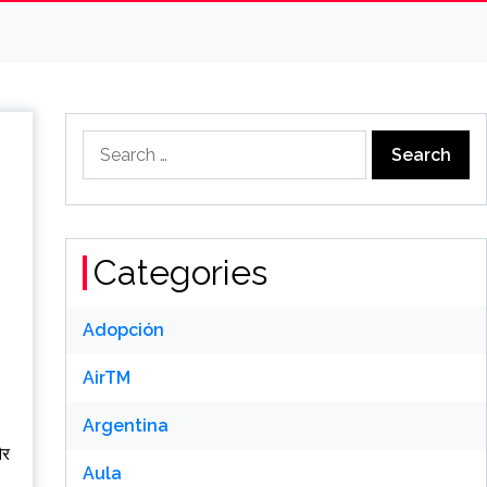
Search
for:
Categories
Adopción
AirTM
Argentina
और
Aula