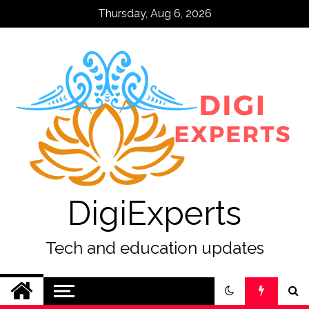
Skip
Thursday, Aug 6, 2026
to
content
DigiExperts
Tech and education updates