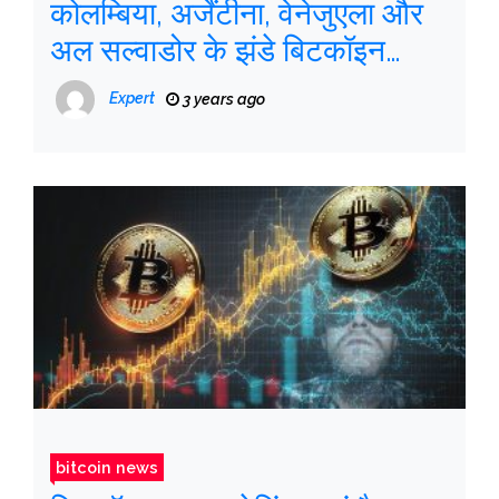
कोलम्बिया, अर्जेंटीना, वेनेजुएला और
अल सल्वाडोर के झंडे बिटकॉइन
नेटवर्क पर आते हैं
Expert
3 years ago
bitcoin news