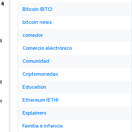
र
ये
Bitcoin (BTC)
bitcoin news
comedor
ं
Comercio electrónico
Comunidad
Criptomonedas
ें
Education
Ethereum (ETH)
और
Explainers
Familia e infancia