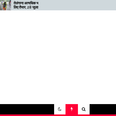
 अत्यधिक भारी बारिश के
मेगाफार्म के मालिक का कहना है कि
र, 28 जुलाई तक ‘रेड’
अगर बिटकॉइन की कीमत दोगुनी
री
नहीं हुई तो खनन लाभदायक नहीं है