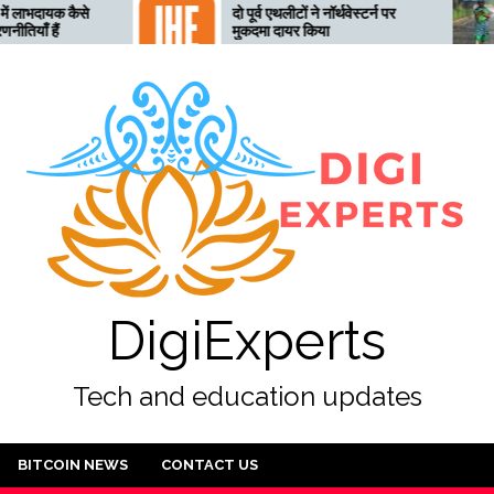
दो पूर्व एथलीटों ने नॉर्थवेस्टर्न पर
तेलंगाना
मुकदमा दायर किया
लिए तैया
अलर्ट जा
DigiExperts
Tech and education updates
BITCOIN NEWS
CONTACT US