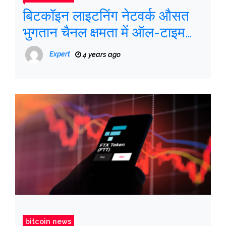
बिटकॉइन लाइटनिंग नेटवर्क औसत
भुगतान चैनल क्षमता में ऑल-टाइम
हाई हिट करता है
Expert
4 years ago
bitcoin news