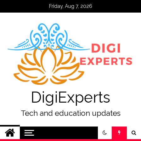
Skip
Friday, Aug 7, 2026
to
content
DigiExperts
Tech and education updates