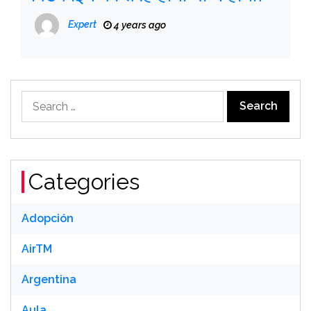
Expert
4 years ago
Search
for:
Categories
Adopción
AirTM
Argentina
Aula