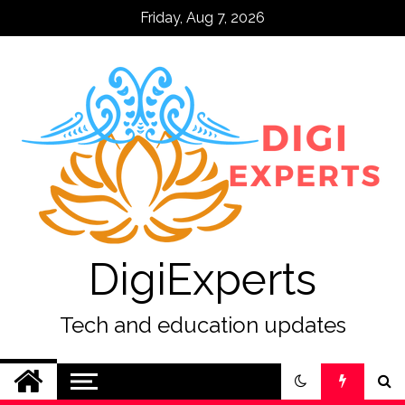
Skip
Friday, Aug 7, 2026
to
content
DigiExperts
Tech and education updates