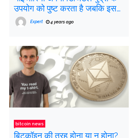
उपयोग को पुष्ट करता है जबकि इसके
निवासी बिटकॉइन को पसंद करते हैं
Expert
4 years ago
bitcoin news
बिटकॉइन की तरह होना या न होना?